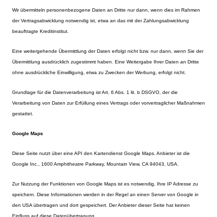
Wir übermitteln personenbezogene Daten an Dritte nur dann, wenn dies im Rahmen
der Vertragsabwicklung notwendig ist, etwa an das mit der Zahlungsabwicklung
beauftragte Kreditinstitut.
Eine weitergehende Übermittlung der Daten erfolgt nicht bzw. nur dann, wenn Sie der
Übermittlung ausdrücklich zugestimmt haben. Eine Weitergabe Ihrer Daten an Dritte
ohne ausdrückliche Einwilligung, etwa zu Zwecken der Werbung, erfolgt nicht.
Grundlage für die Datenverarbeitung ist Art. 6 Abs. 1 lit. b DSGVO, der die
Verarbeitung von Daten zur Erfüllung eines Vertrags oder vorvertraglicher Maßnahmen
gestattet.
Google Maps
Diese Seite nutzt über eine API den Kartendienst Google Maps. Anbieter ist die
Google Inc., 1600 Amphitheatre Parkway, Mountain View, CA 94043, USA.
Zur Nutzung der Funktionen von Google Maps ist es notwendig, Ihre IP Adresse zu
speichern. Diese Informationen werden in der Regel an einen Server von Google in
den USA übertragen und dort gespeichert. Der Anbieter dieser Seite hat keinen
Einfluss auf diese Datenübertragung.