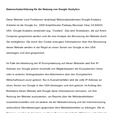
Datenschutzerklärung für die Nutzung von Google Analytics
Diese Website nutzt Funktionen des[nbsp] Webanalysedienstes Google Analytics.
Anbieter ist die Google Inc. 1600 Amphitheatre Parkway Mountain View, CA 94043,
USA. Google Analytics verwendet sog. "Cookies". Das sind Textdateien, die auf Ihrem
Computer gespeichert werden und die eine Analyse der Benutzung der Website durch
Sie ermöglichen. Die durch den Cookie erzeugten Informationen über Ihre Benutzung
dieser Website werden in der Regel an einen Server von Google in den USA
übertragen und dort gespeichert.
Im Falle der Aktivierung der IP-Anonymisierung auf dieser Webseite wird Ihre IP-
Adresse von Google jedoch innerhalb von Mitgliedstaaten der Europäischen Union
oder in anderen Vertragsstaaten des Abkommens über den Europäischen
Wirtschaftsraum zuvor gekürzt. Nur in Ausnahmefällen wird die volle IP-Adresse an
einen Server von Google in den USA übertragen und dort gekürzt. Im Auftrag des
Betreibers dieser Website wird Google diese Informationen benutzen, um Ihre
Nutzung der Website auszuwerten, um Reports über die Websiteaktivitäten
zusammenzustellen und um weitere mit der Websitenutzung und der Internetnutzung
verbundene Dienstleistungen gegenüber dem Websitebetreiber zu erbringen. Die im