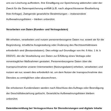
uns zur Löschung auffordern, Ihre Einwilligung zur Speicherung widerrufen oder der
Zweck für die Datenspeicherung entfällt (z.B. nach abgeschlossener Bearbeitung
Ihrer Anfrage). Zwingende gesetzliche Bestimmungen – insbesondere
Aufbewahrungsfristen – bleiben unberührt.
Verarbeiten von Daten (Kunden- und Vertragsdaten)
Wir erheben, verarbeiten und nutzen personenbezogene Daten nur, soweit sie für die
Begründung, inhaltliche Ausgestaltung oder Änderung des Rechtsverhältnisses
erforderlich sind (Bestandsdaten). Dies erfolgt auf Grundlage von Art. 6 Abs. 1 lit. b
DSGVO, der die Verarbeitung von Daten zur Erfüllung eines Vertrags oder
vorvertraglicher Maßnahmen gestattet. Personenbezogene Daten über die
Inanspruchnahme unserer Internetseiten (Nutzungsdaten) erheben, verarbeiten und
nutzen wir nur, soweit dies erforderlich ist, um dem Nutzer die Inanspruchnahme des
Dienstes zu ermöglichen oder abzurechnen.
Die erhobenen Kundendaten werden nach Abschluss des Auftrags oder Beendigung
der Geschäftsbeziehung gelöscht. Gesetzliche Aufbewahrungsfristen bleiben
unberührt.
Datenübermittlung bei Vertragsschluss für Dienstleistungen und digitale Inhalte