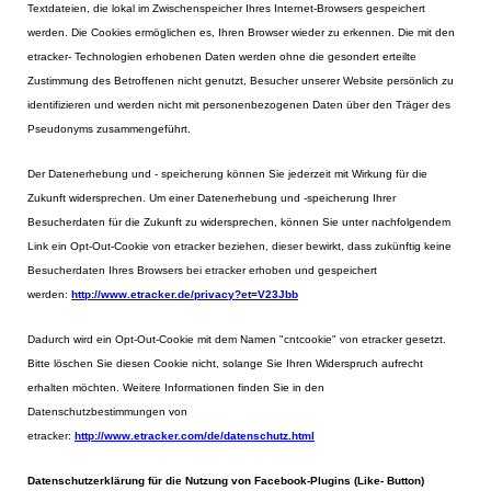
Textdateien, die lokal im Zwischenspeicher Ihres Internet-Browsers gespeichert
werden. Die Cookies ermöglichen es, Ihren Browser wieder zu erkennen. Die mit den
etracker- Technologien erhobenen Daten werden ohne die gesondert erteilte
Zustimmung des Betroffenen nicht genutzt, Besucher unserer Website persönlich zu
identifizieren und werden nicht mit personenbezogenen Daten über den Träger des
Pseudonyms zusammengeführt.
Der Datenerhebung und - speicherung können Sie jederzeit mit Wirkung für die
Zukunft widersprechen. Um einer Datenerhebung und -speicherung Ihrer
Besucherdaten für die Zukunft zu widersprechen, können Sie unter nachfolgendem
Link ein Opt-Out-Cookie von etracker beziehen, dieser bewirkt, dass zukünftig keine
Besucherdaten Ihres Browsers bei etracker erhoben und gespeichert
werden:
http://www.etracker.de/privacy?et=V23Jbb
Dadurch wird ein Opt-Out-Cookie mit dem Namen "cntcookie" von etracker gesetzt.
Bitte löschen Sie diesen Cookie nicht, solange Sie Ihren Widerspruch aufrecht
erhalten möchten. Weitere Informationen finden Sie in den
Datenschutzbestimmungen von
etracker:
http://www.etracker.com/de/datenschutz.html
Datenschutzerklärung für die Nutzung von Facebook-Plugins (Like- Button)