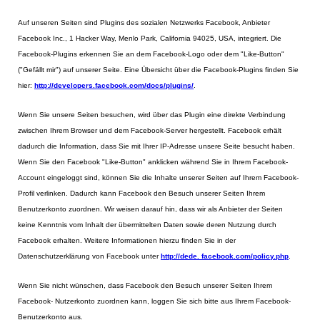
Auf unseren Seiten sind Plugins des sozialen Netzwerks Facebook, Anbieter
Facebook Inc., 1 Hacker Way, Menlo Park, California 94025, USA, integriert. Die
Facebook-Plugins erkennen Sie an dem Facebook-Logo oder dem "Like-Button"
("Gefällt mir") auf unserer Seite. Eine Übersicht über die Facebook-Plugins finden Sie
hier:
http://developers.facebook.com/docs/plugins/
.
Wenn Sie unsere Seiten besuchen, wird über das Plugin eine direkte Verbindung
zwischen Ihrem Browser und dem Facebook-Server hergestellt. Facebook erhält
dadurch die Information, dass Sie mit Ihrer IP-Adresse unsere Seite besucht haben.
Wenn Sie den Facebook "Like-Button" anklicken während Sie in Ihrem Facebook-
Account eingeloggt sind, können Sie die Inhalte unserer Seiten auf Ihrem Facebook-
Profil verlinken. Dadurch kann Facebook den Besuch unserer Seiten Ihrem
Benutzerkonto zuordnen. Wir weisen darauf hin, dass wir als Anbieter der Seiten
keine Kenntnis vom Inhalt der übermittelten Daten sowie deren Nutzung durch
Facebook erhalten. Weitere Informationen hierzu finden Sie in der
Datenschutzerklärung von Facebook unter
http://dede. facebook.com/policy.php
.
Wenn Sie nicht wünschen, dass Facebook den Besuch unserer Seiten Ihrem
Facebook- Nutzerkonto zuordnen kann, loggen Sie sich bitte aus Ihrem Facebook-
Benutzerkonto aus.