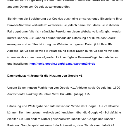
Rahmen von Google Analytics von Ihrem Browser übermittelte IPAdresse wird nicht mit
anderen Daten von Google zusammengeführt.
Sie können die Speicherung der Cookies durch eine entsprechende Einstellung Ihrer
Browser-Software verhindern; wir weisen Sie jedoch darauf hin, dass Sie in diesem
Fall gegebenenfalls nicht sämtliche Funktionen dieser Website vollumfänglich werden
nutzen können. Sie können darüber hinaus die Erfassung der durch das Cookie
erzeugten und auf Ihre Nutzung der Website bezogenen Daten (inkl. Ihrer IP-
Adresse) an Google sowie die Verarbeitung dieser Daten durch Google verhindern,
indem sie das unter dem folgenden Link verfügbare Browser-Plugin herunterladen
und installieren:
http://tools.google.com/dlpage/gaoptout?hl=de
Datenschutzerklärung für die Nutzung von Google +1
Unsere Seiten nutzen Funktionen von Google +1. Anbieter ist die Google Inc. 1600
Amphitheatre Parkway Mountain View, CA 94043,[nbsp] USA.
Erfassung und Weitergabe von Informationen: Mithilfe der Google +1- Schaltfläche
können Sie Informationen weltweit veröffentlichen. über die Google +1- Schaltfläche
erhalten Sie und andere Nutzer personalisierte Inhalte von Google und unseren
Partnern. Google speichert sowohl die Information, dass Sie für einen Inhalt +1