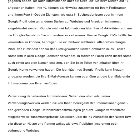
gegeben haben, als auch Informationen über die Seite, die Sie beim Klicken auf +1
angesehen haben. Ihre +1 können als Hinweise zusammen mit Ihrem Profilnamen
und Ihrem Foto in Google-Diensten, wie etwa in Suchergebnissen oder in Ihrem
Google-Profil, oder an anderen Stellen auf Websites und Anzeigen im Internet
eingeblendet werden. Google zeichnet Informationen über Ihre +1-Aktivitäten auf, um
die Google-Dienste für Sie und andere zu verbessern. Um die Google +1-Schaltfläche
verwenden zu können, benötigen Sie ein weltweit sichtbares, öffentliches Google-
Profil, das zumindest den für das Profil gewählten Namen enthalten muss. Dieser
Name wird in allen Google-Diensten verwendet. In manchen Fällen kann dieser Name
auch einen anderen Namen ersetzen, den Sie beim Teilen von Inhalten über Ihr
Google-Konto verwendet haben. Die Identität Ihres Google- Profils kann Nutzern
angezeigt werden, die Ihre E-Mail-Adresse kennen oder über andere identifizierende
Informationen von Ihnen verfügen.
Verwendung der erfassten Informationen: Neben den oben erläuterten
Verwendungszwecken werden die von Ihnen bereitgestellten Informationen gemäß
den geltenden Google-Datenschutzbestimmungen genutzt. Google veröffentlicht
möglicherweise zusammengefasste Statistiken über die +1-Aktivitäten der Nutzer bzw.
gibt diese an Nutzer und Partner weiter, wie etwa Publisher, Inserenten oder
verbundene Websites.