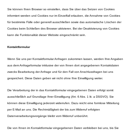
Sie können Ihren Browser so einstellen, dass Sie über das Setzen von Cookies
informiert werden und Cookies nur im Einzelfall erlauben, die Annahme von Cookies
für bestimmte Fälle oder generell ausschließen sowie das automatische Löschen der
Cookies beim Schließen des Browser aktivieren. Bei der Deaktivierung von Cookies
kann die Funktionalität dieser Website eingeschränkt sein.
Kontaktformular
Wenn Sie uns per Kontaktformular Anfragen zukommen lassen, werden Ihre Angaben
aus dem Anfrageformular inklusive der von Ihnen dort angegebenen Kontaktdaten
zwecks Bearbeitung der Anfrage und für den Fall von Anschlussfragen bei uns
gespeichert. Diese Daten geben wir nicht ohne Ihre Einwilligung weiter.
Die Verarbeitung der in das Kontaktformular eingegebenen Daten erfolgt somit
ausschließlich auf Grundlage Ihrer Einwilligung (Art. 6 Abs. 1 lit. a DSGVO). Sie
können diese Einwilligung jederzeit widerrufen. Dazu reicht eine formlose Mitteilung
per E-Mail an uns. Die Rechtmäßigkeit der bis zum Widerruf erfolgten
Datenverarbeitungsvorgänge bleibt vom Widerruf unberührt.
Die von Ihnen im Kontaktformular eingegebenen Daten verbleiben bei uns, bis Sie